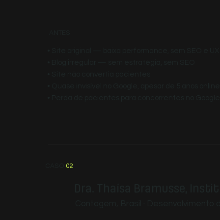
ANTES
• Site original — baixa performance, sem SEO e UX
• Blog irregular — sem estratégia, sem SEO
• Site não convertia pacientes
• Quase invisível no Google, apesar de 5 anos online
• Perda de pacientes para concorrentes no Google
CASO
02
Dra. Thaísa Bramusse, Insti
Contagem, Brasil · Desenvolvimento de