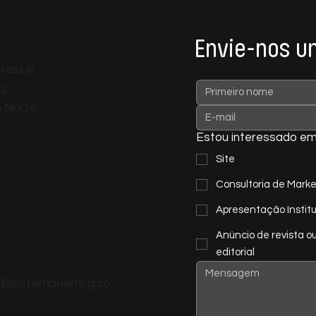
Envie-nos 
asil e
a,
 Norte.
Estou interessado e
Site
Consultoria de Marke
Apresentação Institu
Anúncio de revista o
editorial
@justemarketing.co