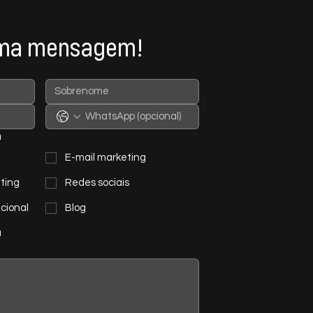
uma mensagem!
m
E-mail marketing
ting
Redes sociais
cional
Blog
u