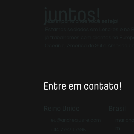
juntos!
Não importa onde você esteja!
Estamos sediados em Londres e no Br
já trabalhamos com clientes na Europ
Oceania, América do Sul e América do
Entre em contato!
Reino Unido
Brasil
eu@andreajuste.com
mariana
m
+44 7762 175981