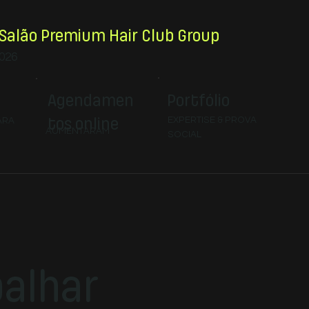
Salão Premium Hair Club Group
2026
Portfólio
Agendamen
tos online
EXPERTISE & PROVA
ARA
AUMENTARAM
SOCIAL
alhar