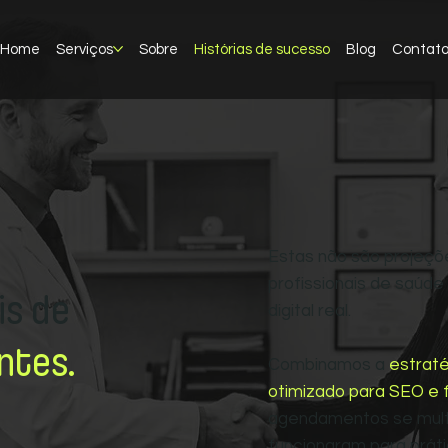
Home
Serviços
Sobre
Histórias de sucesso
Blog
Contat
Estas não são projeçõ
profissionais de saú
is de
digital real.
ntes.
Combinamos a
estraté
otimizado para SEO e
agendamentos se multi
funcionaram para prát