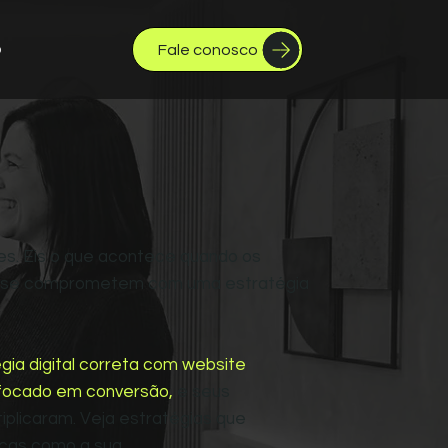
Fale conosco
o
es. Eis o que acontece quando os
de se comprometem com uma estratégia
gia digital correta com website
 focado em conversão,
e seus
plicaram. Veja estratégias que
icas como a sua.