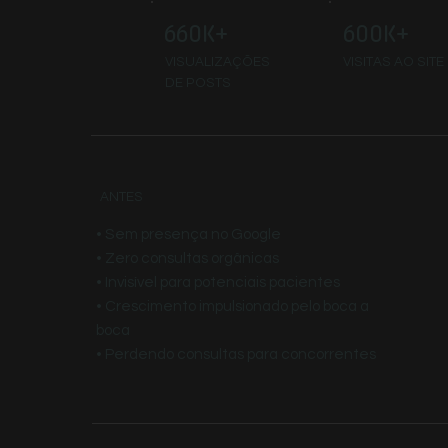
660K+
600K+
VISUALIZAÇÕES
VISITAS AO SITE
DE POSTS
ANTES
• Sem presença no Google
• Zero consultas orgânicas
• Invisível para potenciais pacientes
• Crescimento impulsionado pelo boca a
boca
• Perdendo consultas para concorrentes