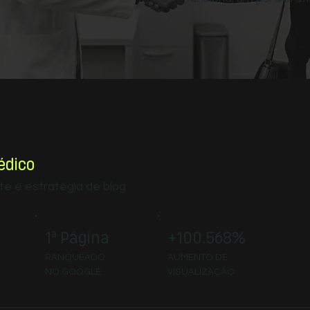
édico
ite e estratégia de blog
+100.568%
1ª Página
AUMENTO DE
RANQUEADO
VISUALIZAÇÃO
NO GOOGLE