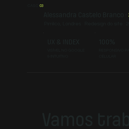
CASO
03
Alessandra Castelo Branco ·
Pimlico, Londres · Redesign do site · 
UX & INDEX
100%
VISÍVEL NO GOOGLE
RESPONSIVO P
& INTUITIVO
CELULAR
Vamos trab